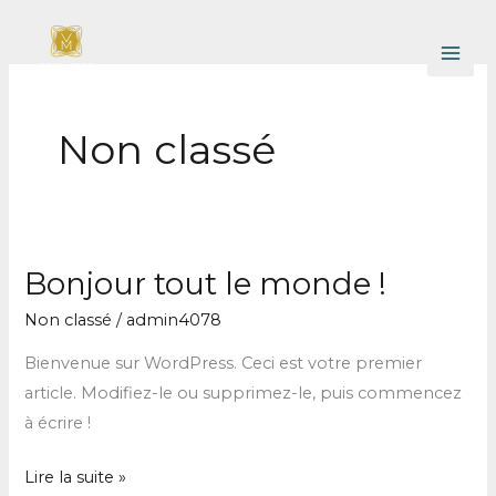
Aller
au
contenu
Non classé
Bonjour tout le monde !
Bonjour
tout
Non classé
/
admin4078
le
Bienvenue sur WordPress. Ceci est votre premier
monde !
article. Modifiez-le ou supprimez-le, puis commencez
à écrire !
Lire la suite »