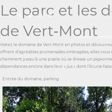
Aller
Le parc et le
au
contenu
de Vert‑Mont
ACCUEIL
PRIVAT
Visitez le domaine de Vert-Mont en photos et découvrez 
offrent d’agréables promenades ombragées, elles vous 
cheminent jusqu’à une prairie où se dresse un pigeonnier
dépendances encore dans leur « jus » dont l’écurie fais
Entrée du domaine, parking