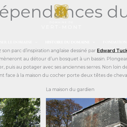
s dépendances 
ISER LE DOMAINE
HISTOIRE DU DOMAINE
FONDATION
son parc d’inspiration anglaise dessiné par
Edward Tuc
mèneront au détour d’un bosquet à un bassin. Plongean
, puis au potager avec ses anciennes serres. Non loin de 
ant face à la maison du cocher porte deux têtes de chev
La maison du gardien